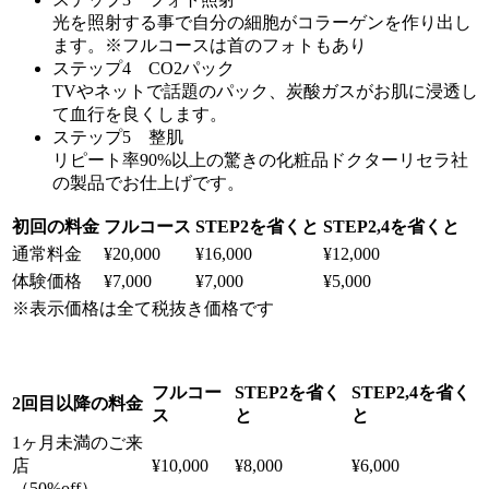
光を照射する事で自分の細胞がコラーゲンを作り出し
ます。※フルコースは首のフォトもあり
ステップ4 CO2パック
TVやネットで話題のパック、炭酸ガスがお肌に浸透し
て血行を良くします。
ステップ5 整肌
リピート率90%以上の驚きの化粧品ドクターリセラ社
の製品でお仕上げです。
初回の料金
フルコース
STEP2を省くと
STEP2,4を省くと
通常料金
¥20,000
¥16,000
¥12,000
体験価格
¥7,000
¥7,000
¥5,000
※表示価格は全て税抜き価格です
フルコー
STEP2を省く
STEP2,4を省く
2回目以降の料金
ス
と
と
1ヶ月未満のご来
店
¥10,000
¥8,000
¥6,000
（50%off）